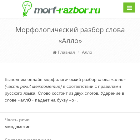
Навиг
Морфологический разбор слова
«Алло»
Главная
Алло
Выполним онлайн морфологический разбор слова «алло»
(часть речи: междометие)
в соответствии с правилами
русского языка. Слово состоит из двух слогов. Ударение в
слове «алл
О
» падает на букву «о».
Часть речи
междометие
Синтаксическая роль