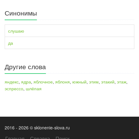
Синонимы
слушаю
да
Другие слова
яндекс
,
ядра
,
яблочное
,
яблоня
,
южный
,
этим
,
этакий
,
этаж
,
эспрессо
,
шлёпая
2016 - 2026 © sklonenie-slova.ru
Главная
Справка
Поиск