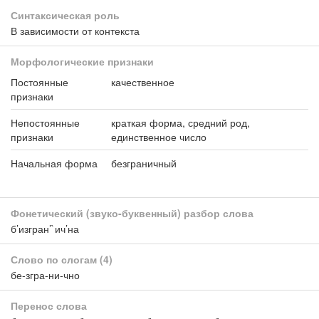
Синтаксическая роль
В зависимости от контекста
Морфологические признаки
Постоянные
качественное
признаки
Непостоянные
краткая форма, средний род,
признаки
единственное число
Начальная форма
безграничный
Фонетический (звуко-буквенный) разбор слова
б’изгран’`ич’на
Слово по слогам
(4)
бе-згра-ни-чно
Перенос слова