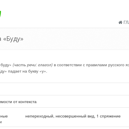
ГЛ
 «Буду»
«буду»
(часть речи: глагол)
в соответствии с правилами русского я
У
ду» падает на букву «у».
имости от контекста
нные
непереходный, несовершенный вид, 1 спряжение
и