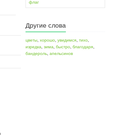
флаг
,
Другие слова
цветы
,
хорошо
,
увидимся
,
тихо
,
изредка
,
зима
,
быстро
,
благодаря
,
бандероль
,
апельсинов
а