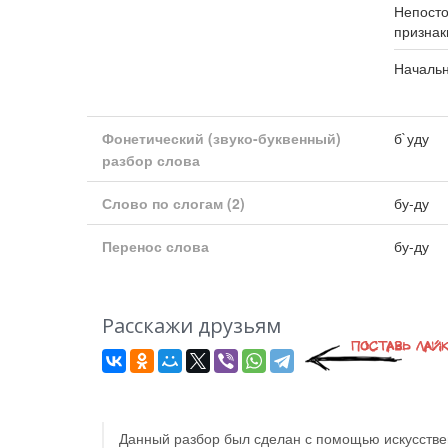
Непост
признак
Началь
Фонетический (звуко-буквенный)
б`уду
разбор слова
Слово по слогам
(2)
бу-ду
Перенос слова
бу-ду
Расскажи друзьям
Данный разбор был сделан с помощью искусствен