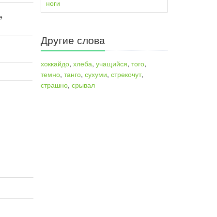
ноги
е
Другие слова
хоккайдо
,
хлеба
,
учащийся
,
того
,
темно
,
танго
,
сухуми
,
стрекочут
,
страшно
,
срывал