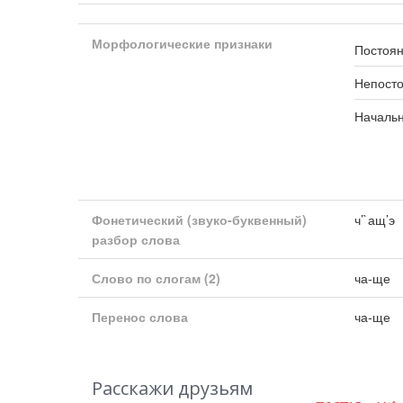
Морфологические признаки
Постоян
Непост
Началь
Фонетический (звуко-буквенный)
ч’`ащ’э
разбор слова
Слово по слогам
(2)
ча-ще
Перенос слова
ча-ще
Расскажи друзьям