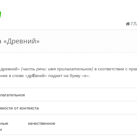
ГЛ
а «Древний»
«древний»
(часть речи: имя прилагательное)
в соответствии с пр
ение в слове «др
Е
вний» падает на букву «е».
лагательное
имости от контекста
нные
качественное
и