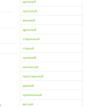
дальний
прошлый
вековой
дряхлый
старинный
старый
прежний
мохнатый
престарелый
давний
преклонный
ветхий
а