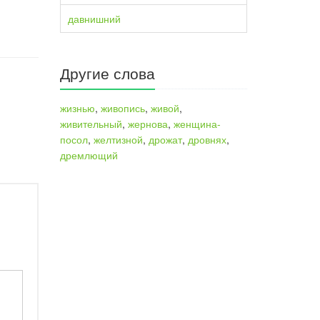
давнишний
Другие слова
жизнью
,
живопись
,
живой
,
живительный
,
жернова
,
женщина-
посол
,
желтизной
,
дрожат
,
дровнях
,
дремлющий