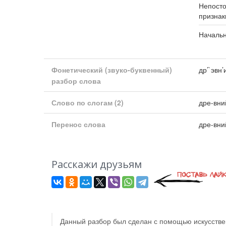
Непост
признак
Началь
Фонетический (звуко-буквенный)
др’`эвн’
разбор слова
Слово по слогам
(2)
дре-вни
Перенос слова
дре-вни
Расскажи друзьям
Данный разбор был сделан с помощью искусствен