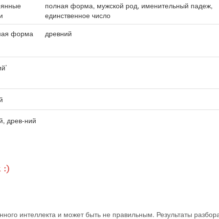
оянные
полная форма, мужской род, именительный падеж,
и
единственное число
ная форма
древний
ий’
й
й, древ-ний
ного интеллекта и может быть не правильным. Результаты разбор