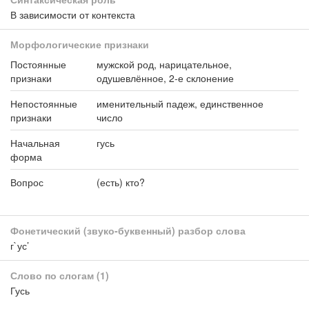
В зависимости от контекста
Морфологические признаки
Постоянные
мужской род, нарицательное,
признаки
одушевлённое, 2-е склонение
Непостоянные
именительный падеж, единственное
признаки
число
Начальная
гусь
форма
Вопрос
(есть) кто?
Фонетический (звуко-буквенный) разбор слова
г`ус’
Слово по слогам
(1)
Гусь