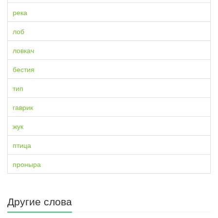
река
лоб
ловкач
бестия
тип
гаврик
жук
птица
проныра
Другие слова