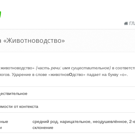
ГЛ
а «Животноводство»
«животноводство»
(часть речи: имя существительное)
в соответст
логов. Ударение в слове «животнов
О
дство» падает на букву «о».
ествительное
имости от контекста
нные
средний род, нарицательное, неодушевлённое, 2-
и
склонение