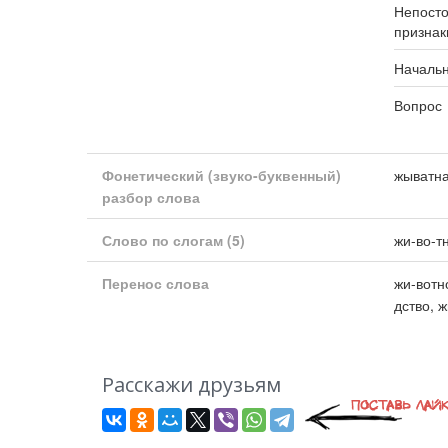
Непост
признак
Началь
Вопрос
Фонетический (звуко-буквенный)
жыватна
разбор слова
Слово по слогам
(5)
жи-во-т
Перенос слова
жи-вотн
дство, 
Расскажи друзьям