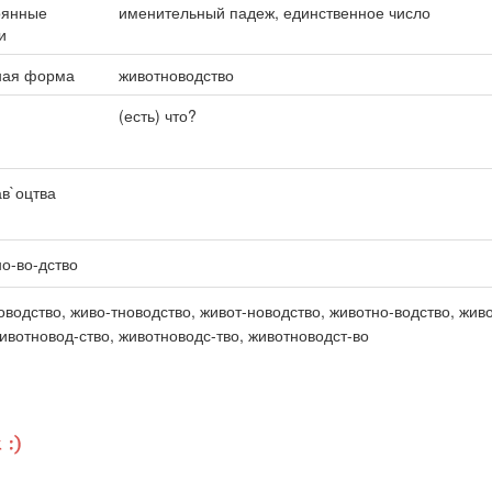
оянные
именительный падеж, единственное число
и
ная форма
животноводство
(есть) что?
в`оцтва
но-во-дство
оводство, живо-тноводство, живот-новодство, животно-водство, жив
животновод-ство, животноводс-тво, животноводст-во