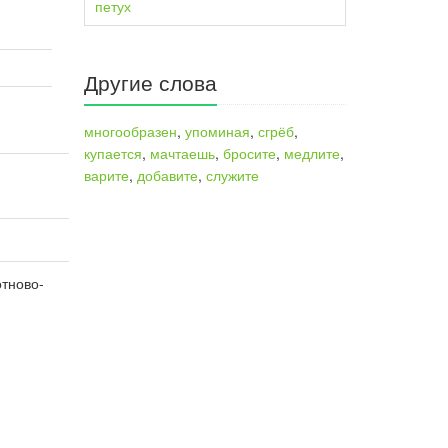
петух
Другие слова
многообразен
,
упоминая
,
сгрёб
,
купается
,
мачтаешь
,
бросите
,
медлите
,
варите
,
добавите
,
служите
отново-