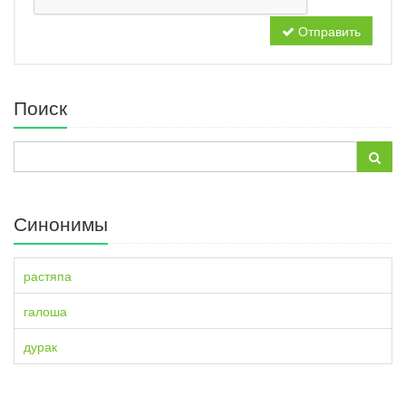
Отправить
Поиск
Синонимы
растяпа
галоша
дурак