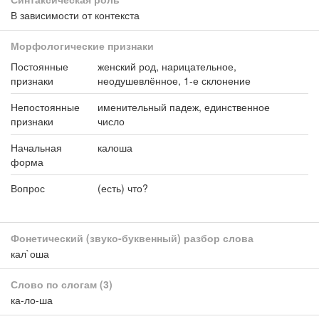
В зависимости от контекста
Морфологические признаки
Постоянные
женский род, нарицательное,
признаки
неодушевлённое, 1-е склонение
Непостоянные
именительный падеж, единственное
признаки
число
Начальная
калоша
форма
Вопрос
(есть) что?
Фонетический (звуко-буквенный) разбор слова
кал`оша
Слово по слогам
(3)
ка-ло-ша