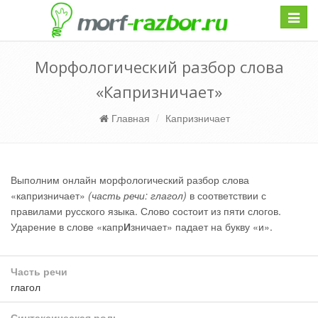
Навиг
Морфологический разбор слова
«Капризничает»
Главная
Капризничает
Выполним онлайн морфологический разбор слова
«капризничает»
(часть речи: глагол)
в соответствии с
правилами русского языка. Слово состоит из пяти слогов.
Ударение в слове «капр
И
зничает» падает на букву «и».
Часть речи
глагол
Синтаксическая роль