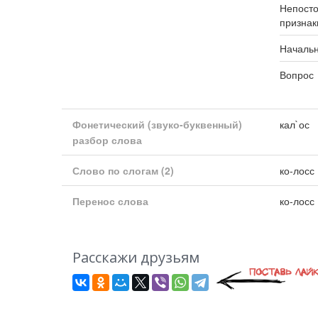
Непост
признак
Началь
Вопрос
Фонетический (звуко-буквенный)
кал`ос
разбор слова
Слово по слогам
(2)
ко-лосс
Перенос слова
ко-лосс
Расскажи друзьям