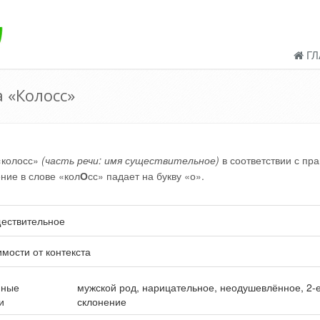
ГЛ
 «Колосс»
«колосс»
(часть речи: имя существительное)
в соответствии с пр
ение в слове «кол
О
сс» падает на букву «о».
ествительное
имости от контекста
нные
мужской род, нарицательное, неодушевлённое, 2-
и
склонение