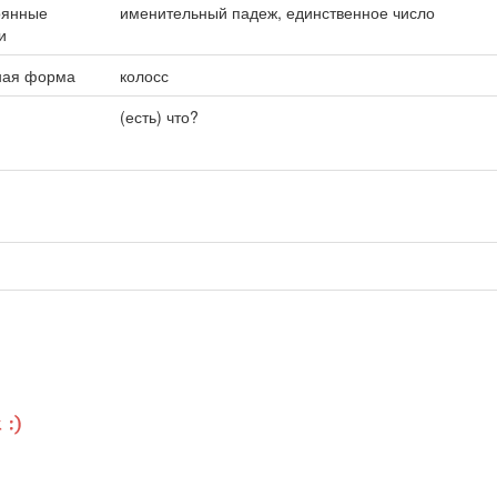
оянные
именительный падеж, единственное число
и
ная форма
колосс
(есть) что?