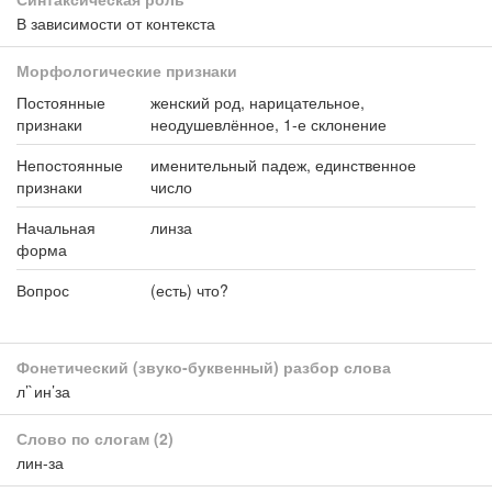
В зависимости от контекста
Морфологические признаки
Постоянные
женский род, нарицательное,
признаки
неодушевлённое, 1-е склонение
Непостоянные
именительный падеж, единственное
признаки
число
Начальная
линза
форма
Вопрос
(есть) что?
Фонетический (звуко-буквенный) разбор слова
л’`ин’за
Слово по слогам
(2)
лин-за