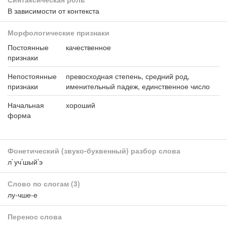
В зависимости от контекста
Морфологические признаки
Постоянные
качественное
признаки
Непостоянные
превосходная степень, средний род,
признаки
именительный падеж, единственное число
Начальная
хороший
форма
Фонетический (звуко-буквенный) разбор слова
л`уч’шый’э
Слово по слогам
(3)
лу-чше-е
Перенос слова