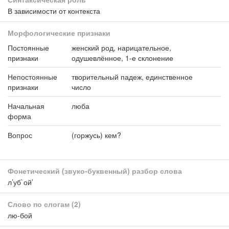
В зависимости от контекста
Морфологические признаки
Постоянные
женский род, нарицательное,
признаки
одушевлённое, 1-е склонение
Непостоянные
творительный падеж, единственное
признаки
число
Начальная
люба
форма
Вопрос
(горжусь) кем?
Фонетический (звуко-буквенный) разбор слова
л’уб`ой’
Слово по слогам
(2)
лю-бой