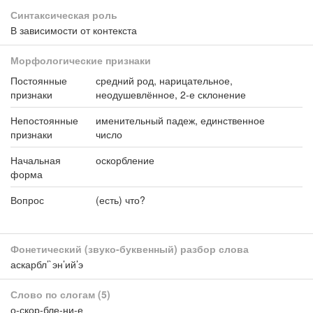
Синтаксическая роль
В зависимости от контекста
Морфологические признаки
Постоянные
средний род, нарицательное,
признаки
неодушевлённое, 2-е склонение
Непостоянные
именительный падеж, единственное
признаки
число
Начальная
оскорбление
форма
Вопрос
(есть) что?
Фонетический (звуко-буквенный) разбор слова
аскарбл’`эн’ий’э
Слово по слогам
(5)
о-скор-бле-ни-е