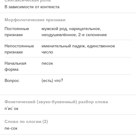
В зависимости от контекста
Морфологические признаки
Постоянные
мужской род, нарицательное,
признаки
неодушевлённое, 2-е склонение
Непостоянные
именительный падеж, единственное
признаки
число
Начальная
песок
форма
Вопрос
(есть) что?
Фонетический (звуко-буквенный) разбор слова
п’ис`ок
Слово по слогам
(2)
пе-сок