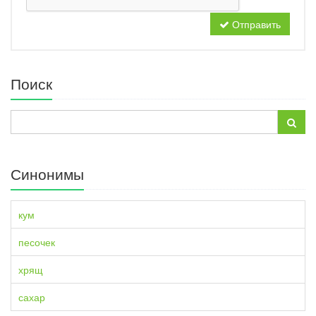
Отправить
Поиск
Синонимы
кум
песочек
хрящ
сахар