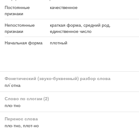
Постоянные
качественное
признаки
Непостоянные
краткая форма, средний род,
признаки
единственное число
Начальная форма
плотный
Фонетический (звуко-буквенный) разбор слова
пл`отна
Слово по слогам
(2)
пло-тно
Перенос слова
пло-тно, плот-но