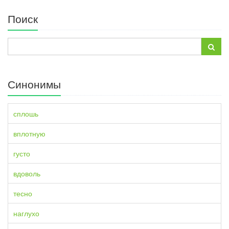
Поиск
Синонимы
сплошь
вплотную
густо
вдоволь
тесно
наглухо