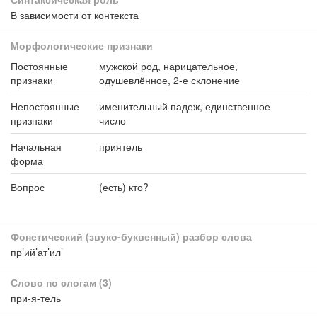
В зависимости от контекста
Морфологические признаки
Постоянные
мужской род, нарицательное,
признаки
одушевлённое, 2-е склонение
Непостоянные
именительный падеж, единственное
признаки
число
Начальная
приятель
форма
Вопрос
(есть) кто?
Фонетический (звуко-буквенный) разбор слова
пр’ий’ат’ил’
Слово по слогам
(3)
при-я-тель