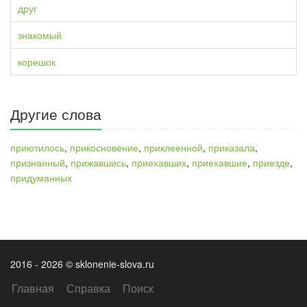
друг
знакомый
корешок
Другие слова
приютилось
,
прикосновение
,
приклеенной
,
приказала
,
признанный
,
прижавшись
,
приехавших
,
приехавшие
,
приезде
,
придуманных
2016 - 2026 © sklonenie-slova.ru
Главная
Справка
Поиск