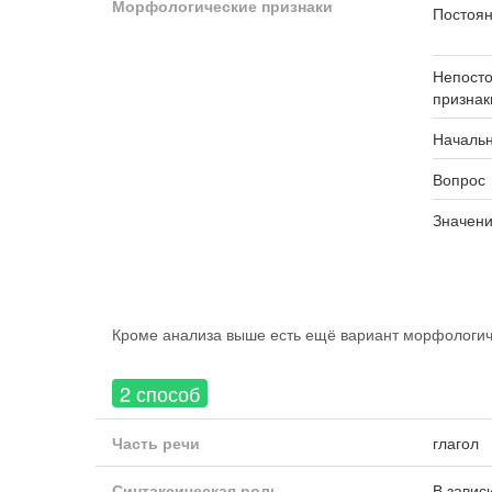
Морфологические признаки
Постоян
Непост
признак
Началь
Вопрос
Значен
Кроме анализа выше есть ещё вариант морфологиче
2 способ
Часть речи
глагол
Синтаксическая роль
В завис