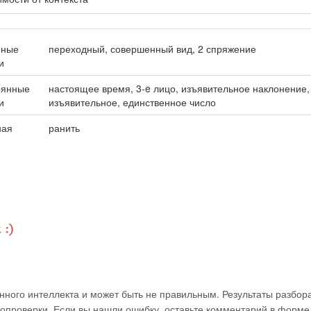
нные
переходный, совершенный вид, 2 спряжение
и
оянные
настоящее время, 3-e лицо, изъявительное наклонение,
и
изъявительное, единственное число
ная
ранить
ного интеллекта и может быть не правильным. Результаты разбор
мопроверки. Если вы нашли ошибку, оставьте комментарий в форме