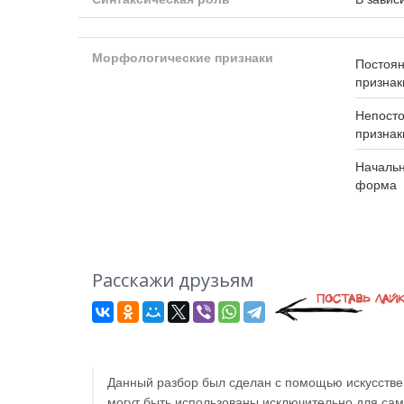
Морфологические признаки
Постоя
признак
Непост
признак
Началь
форма
Расскажи друзьям
Данный разбор был сделан с помощью искусствен
могут быть использованы исключительно для са