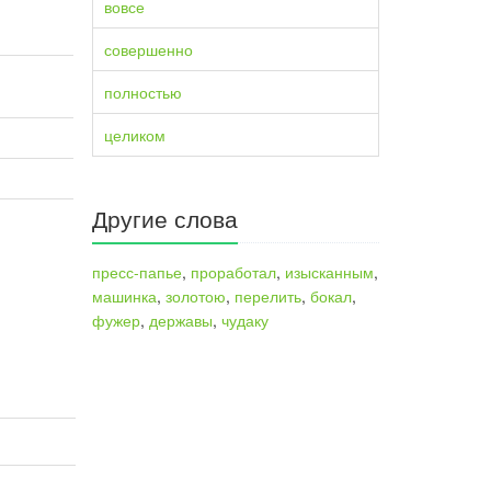
вовсе
совершенно
полностью
целиком
Другие слова
пресс-папье
,
проработал
,
изысканным
,
машинка
,
золотою
,
перелить
,
бокал
,
фужер
,
державы
,
чудаку