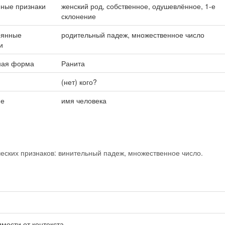
ные признаки
женский род, собственное, одушевлённое, 1-е
склонение
оянные
родительный падеж, множественное число
и
ная форма
Ранита
(нет) кого?
ие
имя человека
ских признаков: винительный падеж, множественное число.
имости от контекста