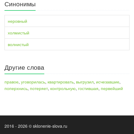
Синонимы
неровный
холмистый
волнистый
Другие слова
правое
,
уговорилась
,
квартировать
,
выгрузил
,
исчезавшие
,
поперхнись
,
потеряет
,
контрольную
,
гостившая
,
первейший
2016 - 2026 © sklonenie-slova.ru