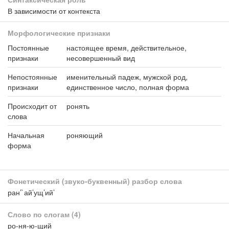
В зависимости от контекста
Морфологические признаки
Постоянные
настоящее время, действительное,
признаки
несовершенный вид
Непостоянные
именительный падеж, мужской род,
признаки
единственное число, полная форма
Происходит от
ронять
слова
Начальная
роняющий
форма
Фонетический (звуко-буквенный) разбор слова
ран’`ай’ущ’ий’
Слово по слогам
(4)
ро-ня-ю-щий