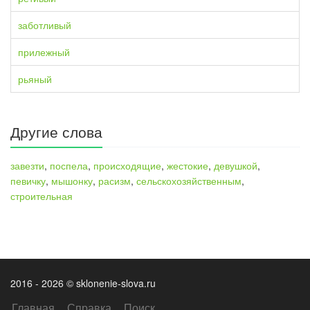
заботливый
прилежный
рьяный
Другие слова
завезти
,
поспела
,
происходящие
,
жестокие
,
девушкой
,
певичку
,
мышонку
,
расизм
,
сельскохозяйственным
,
строительная
2016 - 2026 © sklonenie-slova.ru
Главная
Справка
Поиск