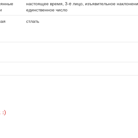
оянные
настоящее время, 3-e лицо, изъявительное наклонени
и
единственное число
ная
стлать