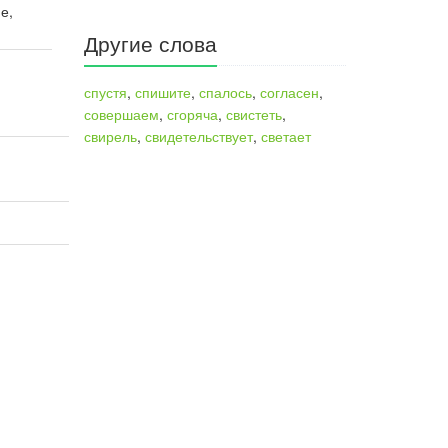
е,
Другие слова
спустя
,
спишите
,
спалось
,
согласен
,
совершаем
,
сгоряча
,
свистеть
,
свирель
,
свидетельствует
,
светает