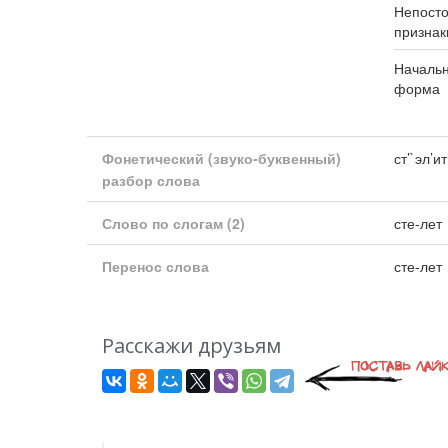
Непост
признак
Началь
форма
Фонетический (звуко-буквенный)
ст’`эл’ит
разбор слова
Слово по слогам
(2)
сте-лет
Перенос слова
сте-лет
Расскажи друзьям