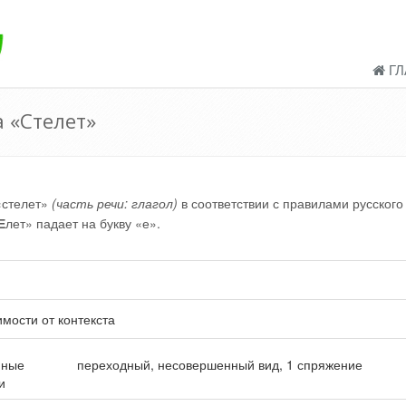
ГЛ
 «Стелет»
«стелет»
(часть речи: глагол)
в соответствии с правилами русского
Е
лет» падает на букву «е».
имости от контекста
нные
переходный, несовершенный вид, 1 спряжение
и