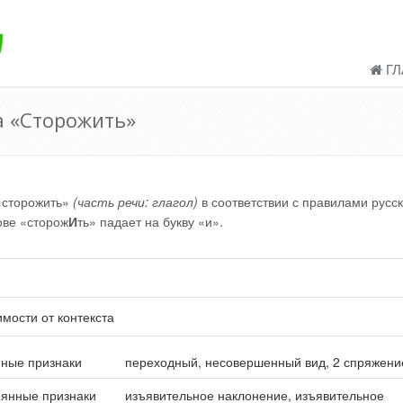
ГЛ
а «Сторожить»
«сторожить»
(часть речи: глагол)
в соответствии с правилами русск
ове «сторож
И
ть» падает на букву «и».
имости от контекста
ные признаки
переходный, несовершенный вид, 2 спряжени
оянные признаки
изъявительное наклонение, изъявительное