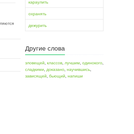
караулить
охранять
еляются
дежурить
Другие слова
зловещей
,
классов
,
лучшим
,
одинокого
,
сладкими
,
доказано
,
научившись
,
зависящей
,
бьющий
,
напиши