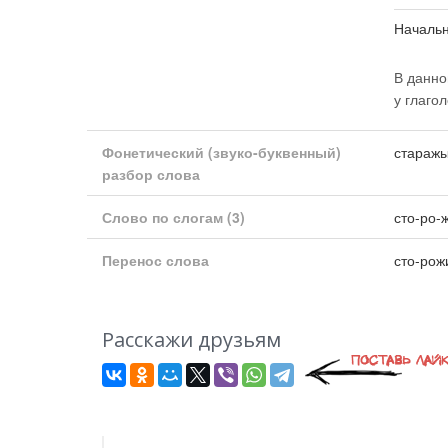
Началь
В данно
у глаго
Фонетический (звуко-буквенный)
старажы
разбор слова
Слово по слогам
(3)
сто-ро-
Перенос слова
сто-рож
Расскажи друзьям