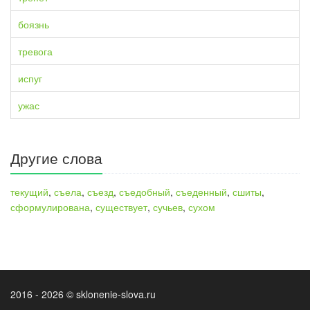
боязнь
тревога
испуг
ужас
Другие слова
текущий
,
съела
,
съезд
,
съедобный
,
съеденный
,
сшиты
,
сформулирована
,
существует
,
сучьев
,
сухом
2016 - 2026 © sklonenie-slova.ru