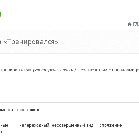
ГЛ
а «Тренировался»
«тренировался»
(часть речи: глагол)
в соответствии с правилами р
имости от контекста
нные
непереходный, несовершенный вид, 1 спряжение
и