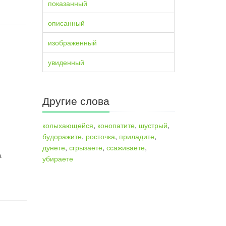
показанный
описанный
изображенный
увиденный
Другие слова
колыхающейся
,
конопатите
,
шустрый
,
будоражите
,
росточка
,
приладите
,
дунете
,
сгрызаете
,
ссаживаете
,
а
убираете