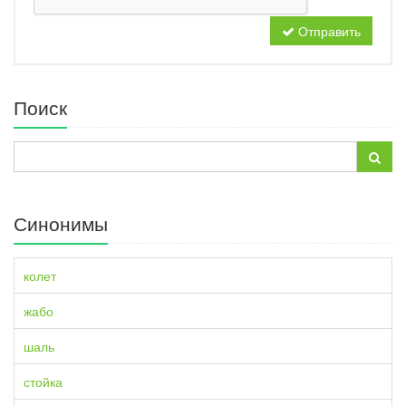
Отправить
Поиск
Синонимы
колет
жабо
шаль
стойка