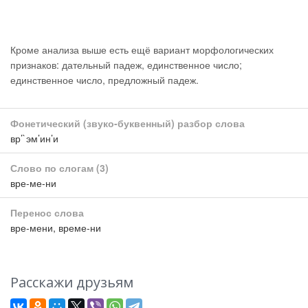
Кроме анализа выше есть ещё вариант морфологических
признаков: дательный падеж, единственное число;
единственное число, предложный падеж.
Фонетический (звуко-буквенный) разбор слова
вр’`эм’ин’и
Слово по слогам
(3)
вре-ме-ни
Перенос слова
вре-мени, време-ни
Расскажи друзьям