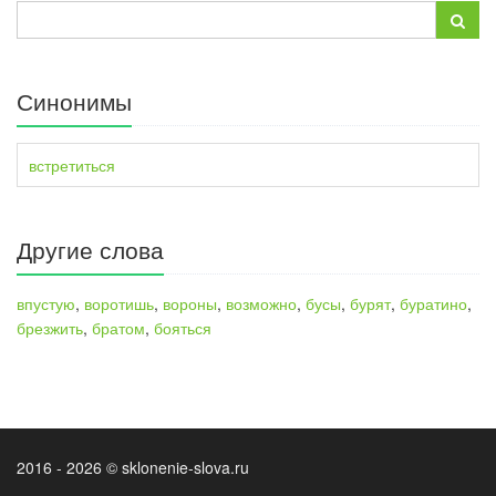
Синонимы
встретиться
Другие слова
впустую
,
воротишь
,
вороны
,
возможно
,
бусы
,
бурят
,
буратино
,
брезжить
,
братом
,
бояться
2016 - 2026 © sklonenie-slova.ru