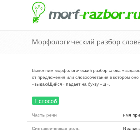
Морфологический разбор слов
Выполним морфологический разбор слова «выдающи
от предложения или словосочетания в котором оно и
«выдаю
Щ
ийся» падает на букву «щ».
1 способ
Часть речи
имя при
Синтаксическая роль
В завис