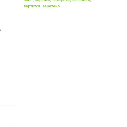
вертится
,
веретено
а