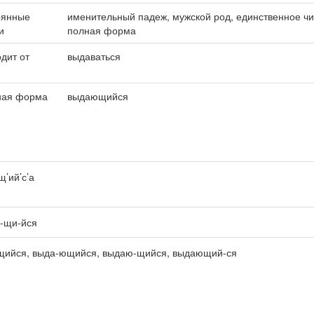
оянные
именительный падеж, мужской род, единственное чи
и
полная форма
дит от
выдаваться
ная форма
выдающийся
щ’ий’с’а
-щи-йся
щийся, выда-ющийся, выдаю-щийся, выдающий-ся