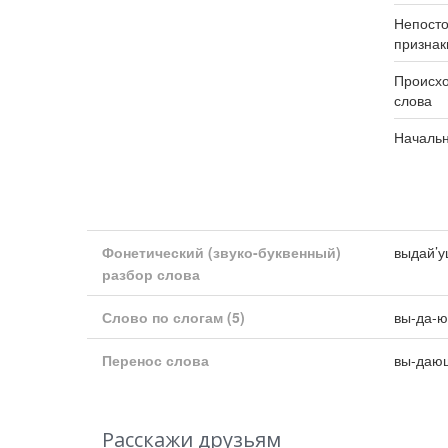
Непост
признак
Происхо
слова
Началь
Фонетический (звуко-буквенный)
выдай’у
разбор слова
Слово по слогам
(5)
вы-да-ю
Перенос слова
вы-даю
Расскажи друзьям