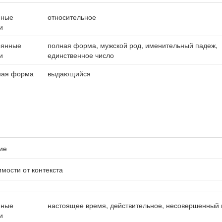
нные
относительное
и
оянные
полная форма, мужской род, именительный падеж,
и
единственное число
ная форма
выдающийся
ие
имости от контекста
нные
настоящее время, действительное, несовершенный 
и