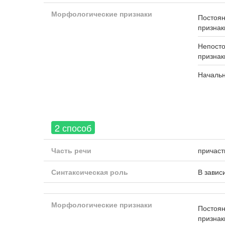
Морфологические признаки
Постоя
признак
Непост
признак
Началь
2 способ
Часть речи
причаст
Синтаксическая роль
В завис
Морфологические признаки
Постоя
признак