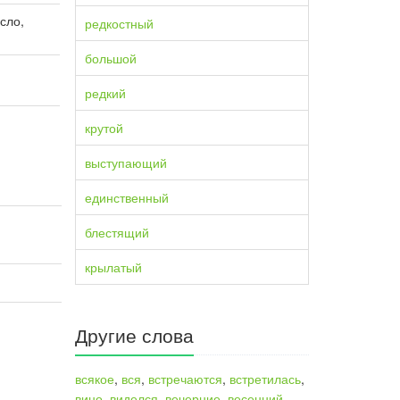
сло,
редкостный
большой
редкий
крутой
выступающий
единственный
блестящий
крылатый
Другие слова
всякое
,
вся
,
встречаются
,
встретилась
,
вино
,
виделся
,
вечерние
,
весенний
,