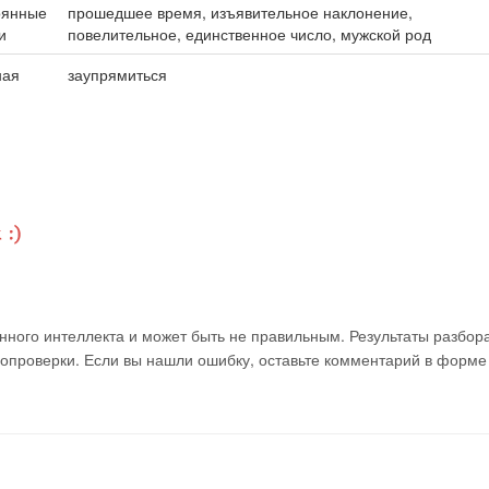
оянные
прошедшее время, изъявительное наклонение,
и
повелительное, единственное число, мужской род
ная
заупрямиться
ного интеллекта и может быть не правильным. Результаты разбор
мопроверки. Если вы нашли ошибку, оставьте комментарий в форме