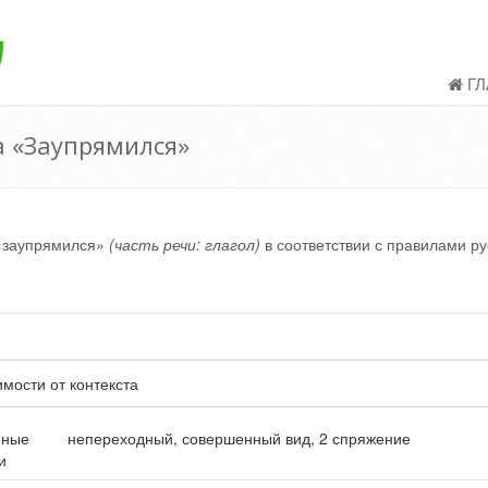
ГЛ
а «Заупрямился»
 «заупрямился»
(часть речи: глагол)
в соответствии с правилами ру
имости от контекста
нные
непереходный, совершенный вид, 2 спряжение
и