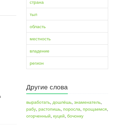
страна
тыл
область
местность
владение
регион
Другие слова
а
выработать
,
дошлёшь
,
знаменатель
,
рабу
,
растопишь
,
поросла
,
прощаемся
,
огорченный
,
куцей
,
бочонку