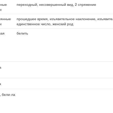
нные
переходный, несовершенный вид, 2 спряжение
и
оянные
прошедшее время, изъявительное наклонение, изъявите
и
единственное число, женский род
ная
белить
а
а
, бели-ла