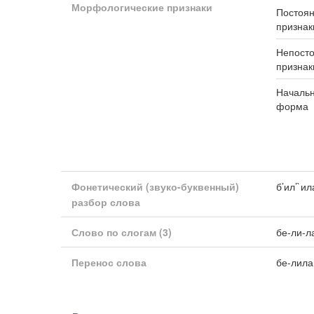
Морфологические признаки
Постоя
признак
Непост
признак
Началь
форма
Фонетический (звуко-буквенный)
б’ил’`ил
разбор слова
Слово по слогам
(3)
бе-ли-л
Перенос слова
бе-лила