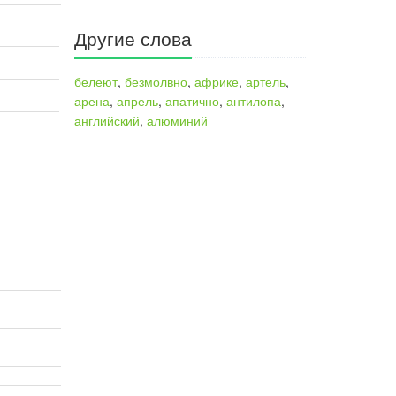
Другие слова
о
белеют
,
безмолвно
,
африке
,
артель
,
арена
,
апрель
,
апатично
,
антилопа
,
английский
,
алюминий