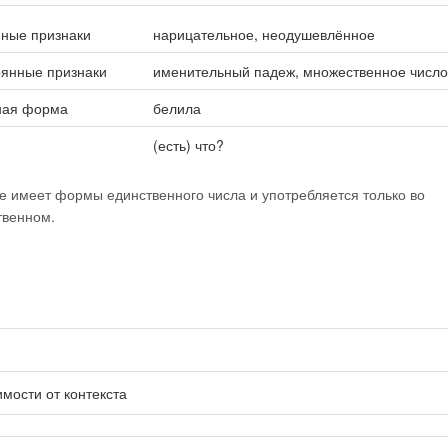
ные признаки
нарицательное, неодушевлённое
оянные признаки
именительный падеж, множественное числ
ная форма
белила
(есть) что?
е имеет формы единственного числа и употребляется только во
твенном.
имости от контекста