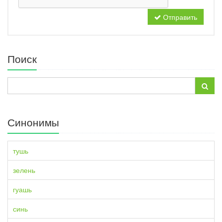
Отправить
Поиск
Синонимы
тушь
зелень
гуашь
синь