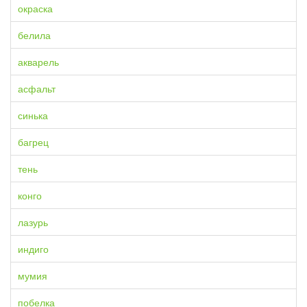
окраска
белила
акварель
асфальт
синька
багрец
тень
конго
лазурь
индиго
мумия
побелка