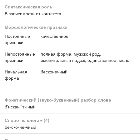
Синтаксическая роль
В зависимости от контекста
Морфологические признаки
Постоянные
качественное
признаки
Непостоянные
полная форма, мужской род,
признаки
именительный падеж, единственное число
Начальная
бесконечный
форма
Фонетический (звуко-буквенный) разбор слова
б’искан’`эч’ный’
Слово по слогам
(4)
бе-ско-не-чный