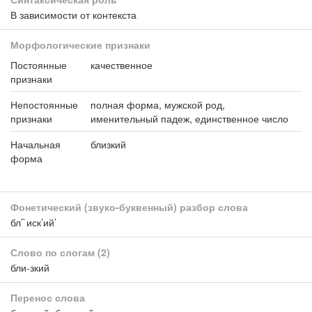
В зависимости от контекста
Морфологические признаки
Постоянные
качественное
признаки
Непостоянные
полная форма, мужской род,
признаки
именительный падеж, единственное число
Начальная
близкий
форма
Фонетический (звуко-буквенный) разбор слова
бл’`иск’ий’
Слово по слогам
(2)
бли-зкий
Перенос слова