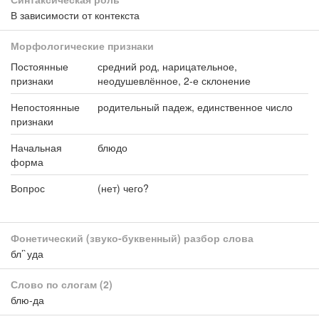
В зависимости от контекста
Морфологические признаки
Постоянные
средний род, нарицательное,
признаки
неодушевлённое, 2-е склонение
Непостоянные
родительный падеж, единственное число
признаки
Начальная
блюдо
форма
Вопрос
(нет) чего?
Фонетический (звуко-буквенный) разбор слова
бл’`уда
Слово по слогам
(2)
блю-да