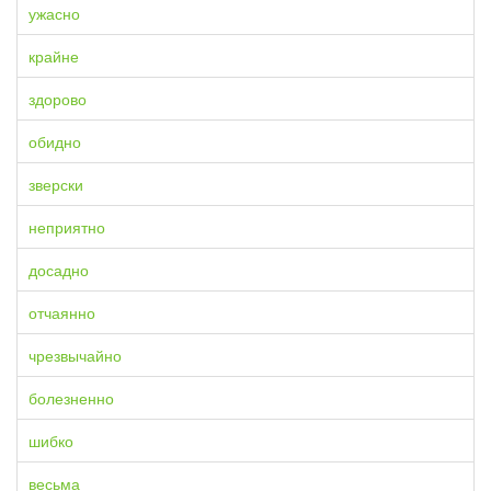
ужасно
крайне
здорово
обидно
зверски
неприятно
досадно
отчаянно
чрезвычайно
болезненно
шибко
весьма