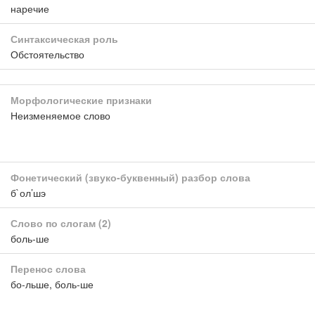
наречие
Синтаксическая роль
Обстоятельство
Морфологические признаки
Неизменяемое слово
Фонетический (звуко-буквенный) разбор слова
б`ол’шэ
Слово по слогам
(2)
боль-ше
Перенос слова
бо-льше, боль-ше