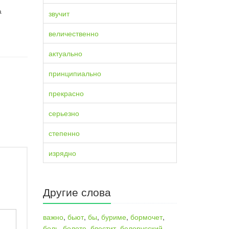
а
звучит
величественно
актуально
принципиально
прекрасно
серьезно
степенно
изрядно
Другие слова
важно
,
бьют
,
бы
,
буриме
,
бормочет
,
боль
,
болоте
,
блестит
,
белорусский
,