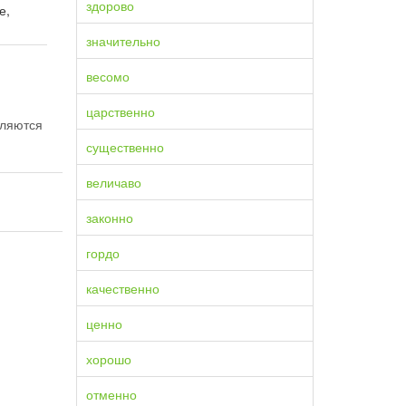
здорово
е,
значительно
весомо
царственно
еляются
существенно
величаво
законно
гордо
качественно
ценно
хорошо
отменно