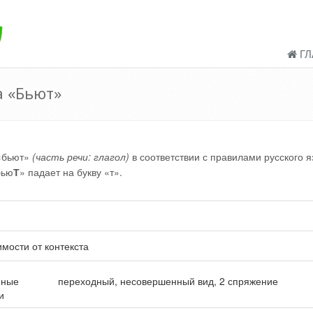
ГЛ
а «Бьют»
«бьют»
(часть речи: глагол)
в соответствии с правилами русского я
бью
Т
» падает на букву «т».
имости от контекста
нные
переходный, несовершенный вид, 2 спряжение
и