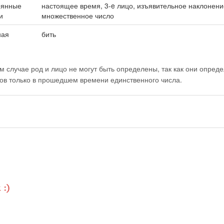
оянные
настоящее время, 3-e лицо, изъявительное наклонени
и
множественное число
ная
бить
м случае род и лицо не могут быть определены, так как они опред
лов только в прошедшем времени единственного числа.