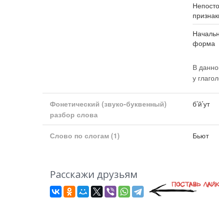
Непост
признак
Началь
форма
В данно
у глаго
Фонетический (звуко-буквенный)
б’й’ут
разбор слова
Слово по слогам
(1)
Бьют
Расскажи друзьям