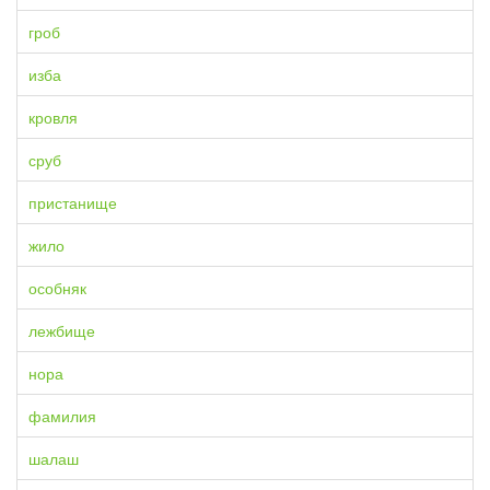
гроб
изба
кровля
сруб
пристанище
жило
особняк
лежбище
нора
фамилия
шалаш