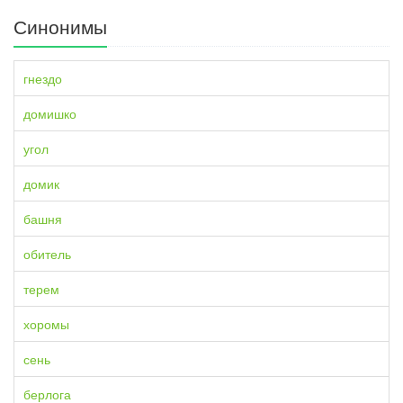
Синонимы
гнездо
домишко
угол
домик
башня
обитель
терем
хоромы
сень
берлога