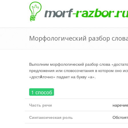
Морфологический разбор слов
Выполним морфологический разбор слова «достаточ
предложения или словосочетания в котором оно исп
«дост
А
точно» падает на букву «а».
1 способ
Часть речи
наречи
Синтаксическая роль
Обстоят