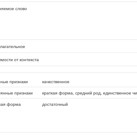
няемое слово
лагательное
имости от контекста
ные признаки
качественное
оянные признаки
краткая форма, средний род, единственное ч
ная форма
достаточный