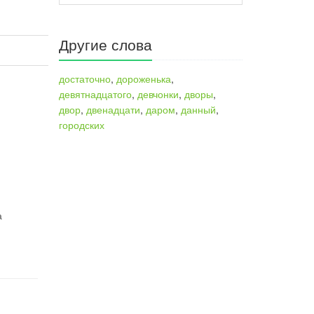
Другие слова
достаточно
,
дороженька
,
девятнадцатого
,
девчонки
,
дворы
,
двор
,
двенадцати
,
даром
,
данный
,
городских
а