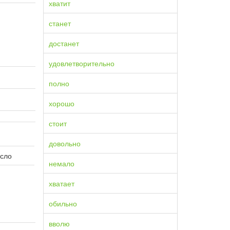
хватит
станет
достанет
удовлетворительно
полно
хорошо
стоит
довольно
исло
немало
хватает
обильно
вволю