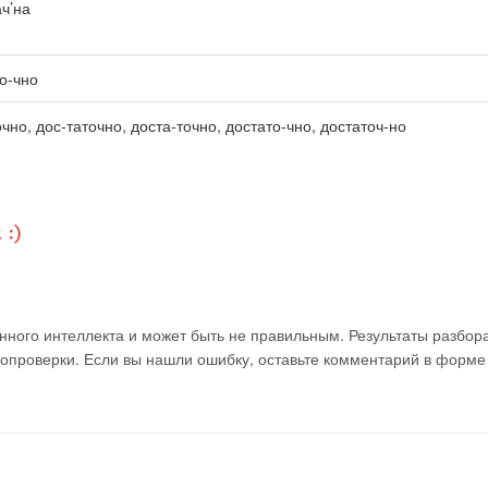
ач’на
то-чно
очно, дос-таточно, доста-точно, достато-чно, достаточ-но
ного интеллекта и может быть не правильным. Результаты разбор
мопроверки. Если вы нашли ошибку, оставьте комментарий в форме