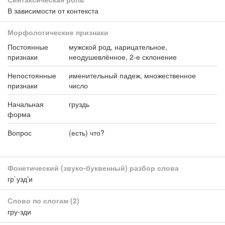
В зависимости от контекста
Морфологические признаки
Постоянные
мужской род, нарицательное,
признаки
неодушевлённое, 2-е склонение
Непостоянные
именительный падеж, множественное
признаки
число
Начальная
груздь
форма
Вопрос
(есть) что?
Фонетический (звуко-буквенный) разбор слова
гр`узд’и
Слово по слогам
(2)
гру-зди