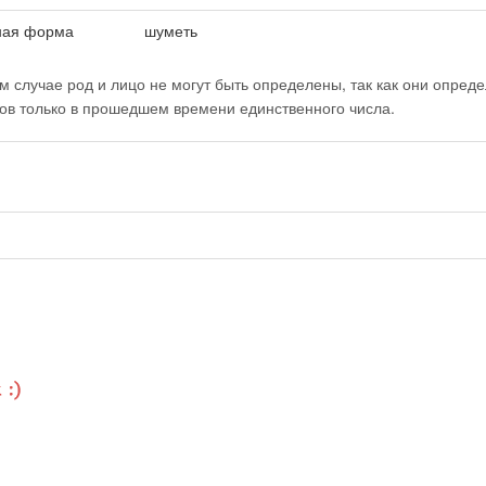
ная форма
шуметь
м случае род и лицо не могут быть определены, так как они опред
лов только в прошедшем времени единственного числа.
ь
ь