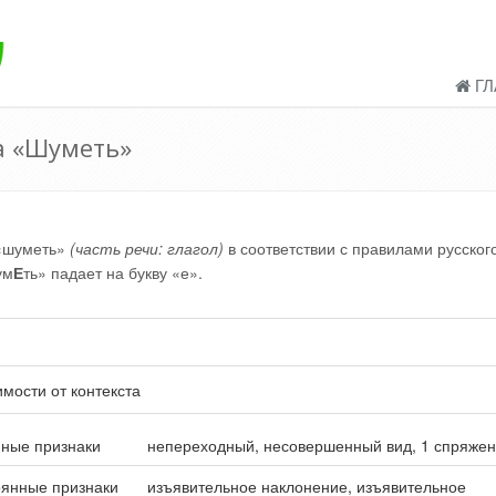
ГЛ
а «Шуметь»
 «шуметь»
(часть речи: глагол)
в соответствии с правилами русского
ум
Е
ть» падает на букву «е».
имости от контекста
ные признаки
непереходный, несовершенный вид, 1 спряже
оянные признаки
изъявительное наклонение, изъявительное