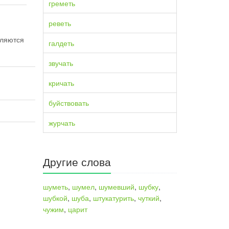
греметь
реветь
еляются
галдеть
звучать
кричать
буйствовать
журчать
Другие слова
шуметь
,
шумел
,
шумевший
,
шубку
,
шубкой
,
шуба
,
штукатурить
,
чуткий
,
чужим
,
царит