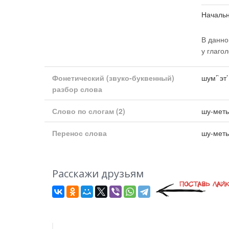
Началь
В данно
у глаго
Фонетический (звуко-буквенный)
шум’`эт’
разбор слова
Слово по слогам
(2)
шу-мет
Перенос слова
шу-мет
Расскажи друзьям