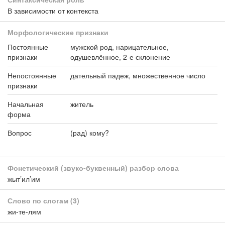
В зависимости от контекста
Морфологические признаки
Постоянные
мужской род, нарицательное,
признаки
одушевлённое, 2-е склонение
Непостоянные
дательный падеж, множественное число
признаки
Начальная
житель
форма
Вопрос
(рад) кому?
Фонетический (звуко-буквенный) разбор слова
жыт’ил’им
Слово по слогам
(3)
жи-те-лям