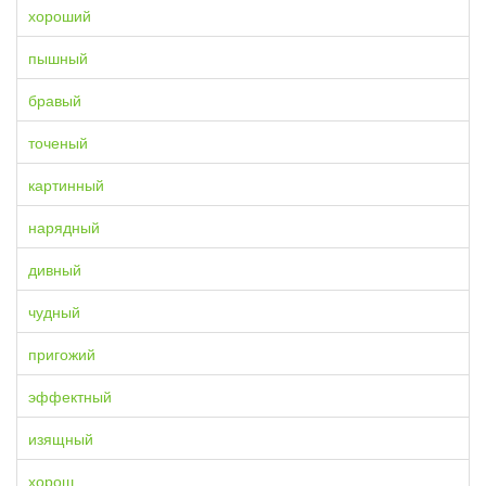
хороший
пышный
бравый
точеный
картинный
нарядный
дивный
чудный
пригожий
эффектный
изящный
хорош