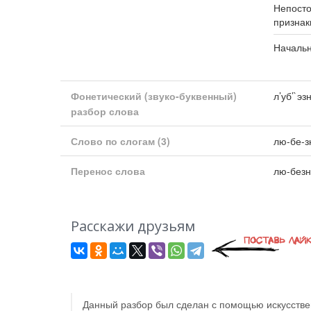
Непост
признак
Началь
Фонетический (звуко-буквенный)
л’уб’`эз
разбор слова
Слово по слогам
(3)
лю-бе-
Перенос слова
лю-безн
Расскажи друзьям
Данный разбор был сделан с помощью искусствен