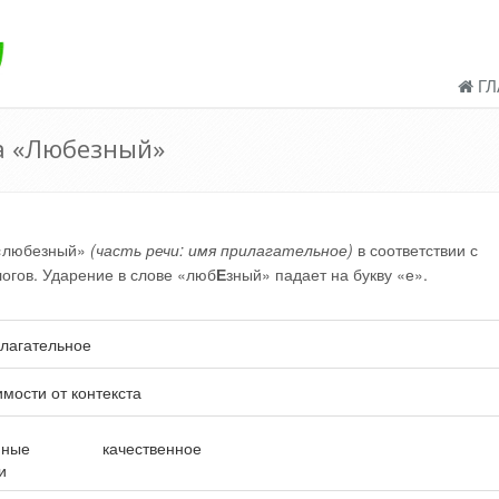
ГЛ
а «Любезный»
 «любезный»
(часть речи: имя прилагательное)
в соответствии с
логов. Ударение в слове «люб
Е
зный» падает на букву «е».
лагательное
имости от контекста
нные
качественное
и