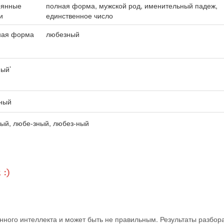
оянные
полная форма, мужской род, именительный падеж,
и
единственное число
ная форма
любезный
ный’
зный
ый, любе-зный, любез-ный
ного интеллекта и может быть не правильным. Результаты разбор