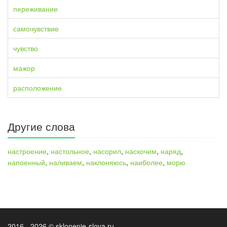
переживание
самочувствие
чувство
мажор
расположение
Другие слова
настроение
,
настольное
,
насорил
,
наскочим
,
наряд
,
напоенный
,
наливаем
,
наклоняюсь
,
наиболее
,
морю
2016 - 2026 © sklonenie-slova.ru