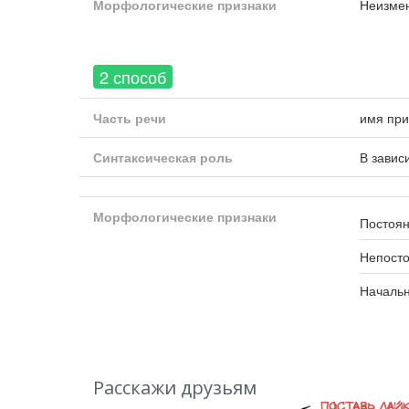
Морфологические признаки
Неизме
2 способ
Часть речи
имя при
Синтаксическая роль
В завис
Морфологические признаки
Постоян
Непост
Началь
Расскажи друзьям