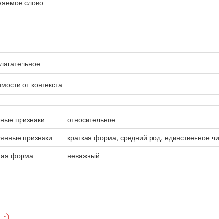
няемое слово
лагательное
имости от контекста
ные признаки
относительное
оянные признаки
краткая форма, средний род, единственное ч
ная форма
неважный