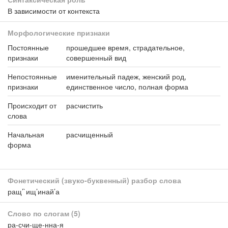
В зависимости от контекста
Морфологические признаки
Постоянные
прошедшее время, страдательное,
признаки
совершенный вид
Непостоянные
именительный падеж, женский род,
признаки
единственное число, полная форма
Происходит от
расчистить
слова
Начальная
расчищенный
форма
Фонетический (звуко-буквенный) разбор слова
ращ’`ищ’инай’а
Слово по слогам
(5)
ра-счи-ще-нна-я