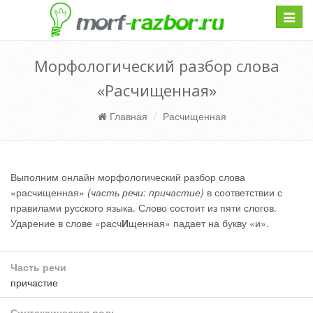
Навиг
Морфологический разбор слова
«Расчищенная»
Главная
Расчищенная
Выполним онлайн морфологический разбор слова
«расчищенная»
(часть речи: причастие)
в соответствии с
правилами русского языка. Слово состоит из пяти слогов.
Ударение в слове «расч
И
щенная» падает на букву «и».
Часть речи
причастие
Синтаксическая роль