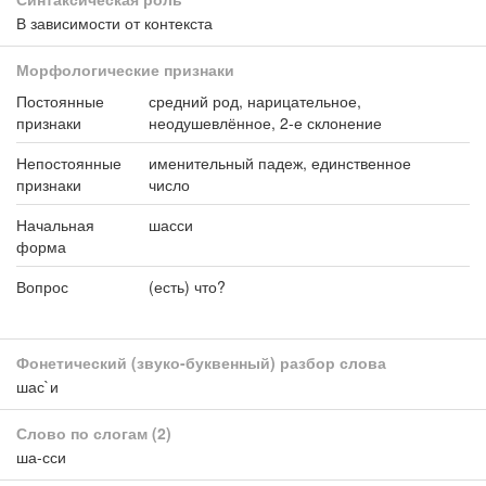
В зависимости от контекста
Морфологические признаки
Постоянные
средний род, нарицательное,
признаки
неодушевлённое, 2-е склонение
Непостоянные
именительный падеж, единственное
признаки
число
Начальная
шасси
форма
Вопрос
(есть) что?
Фонетический (звуко-буквенный) разбор слова
шас`и
Слово по слогам
(2)
ша-сси