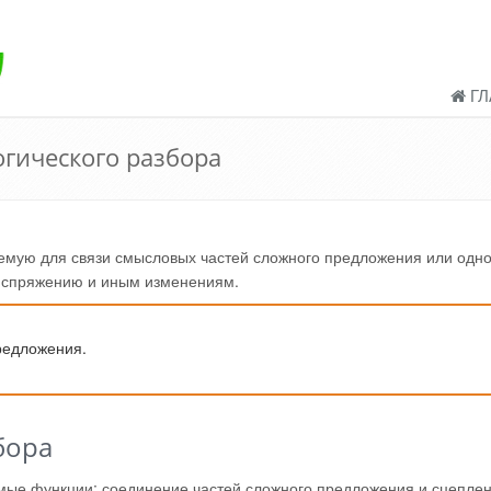
ГЛ
гического разбора
уемую для связи смысловых частей сложного предложения или одн
, спряжению и иным изменениям.
редложения.
бора
емые функции: соединение частей сложного предложения и сцепле