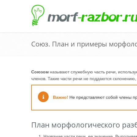
Союз. План и примеры морфоло
Союзом
называют служебную часть речи, использ
членов. Такие части речи не поддаются склонению
Важно!
Не представляют собой члены п
План морфологического раз
Название части речи, ее значение. Выполня