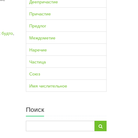
Деепричастие
Причастие
Предлог
к
будто
,
Междометие
Наречие
Частица
Союз
Имя числительное
Поиск