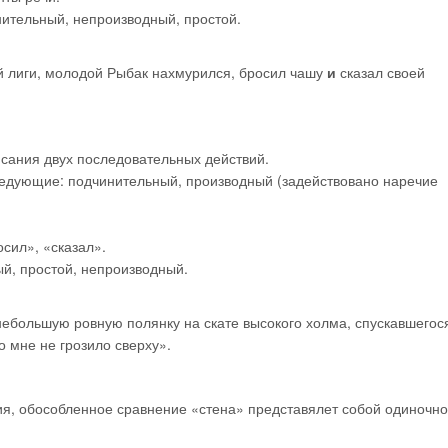
нительный, непроизводный, простой.
й лиги, молодой Рыбак нахмурился, бросил чашу
и
сказал своей
исания двух последовательных действий.
едующие: подчинительный, производный (задействовано наречие
сил», «сказал».
ый, простой, непроизводный.
ебольшую ровную полянку на скате высокого холма, спускавшегося
о мне не грозило сверху».
ия, обособленное сравнение «стена» представялет собой одиночн