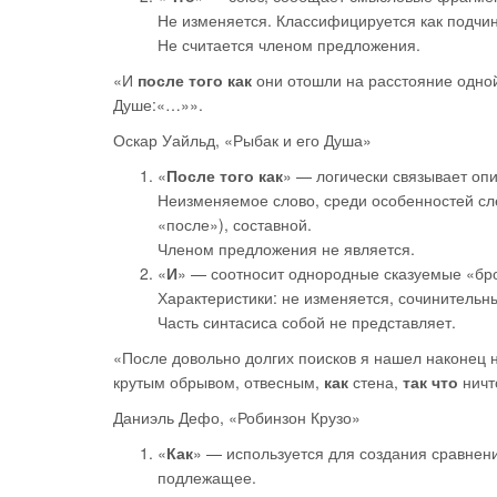
Не изменяется. Классифицируется как подчи
Не считается членом предложения.
«И
после того как
они отошли на расстояние одно
Душе:«…»».
Оскар Уайльд, «Рыбак и его Душа»
«
После того как
» — логически связывает оп
Неизменяемое слово, среди особенностей сл
«после»), составной.
Членом предложения не является.
«
И
» — соотносит однородные сказуемые «бро
Характеристики: не изменяется, сочинительн
Часть синтасиса собой не представляет.
«После довольно долгих поисков я нашел наконец н
крутым обрывом, отвесным,
как
стена,
так что
ничт
Даниэль Дефо, «Робинзон Крузо»
«
Как
» — используется для создания сравнен
подлежащее.