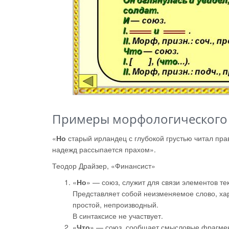
Примеры морфологического
«
Но
старый ирландец с глубокой грустью читал пра
надежд рассыпается прахом».
Теодор Драйзер, «Финансист»
«
Но
» — союз, служит для связи элементов тек
Представляет собой неизменяемое слово, ха
простой, непроизводный.
В синтаксисе не участвует.
«
Что
» — союз, сообщает смысловые фрагмен