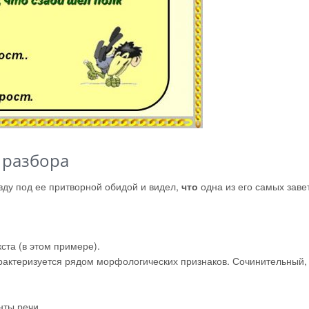
 разбора
вду под ее притворной обидой и видел,
что
одна из его самых заве
ста (в этом примере).
рактеризуется рядом морфологических признаков. Сочинительный,
ты речи.