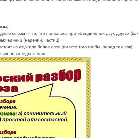
ным;
ные союзы — те, что появились при объединении двух других (ка
вых единиц (наречий, частиц).
тоят из двух или более слов (вместо того чтобы, перед тем как).
ве членов предложения.