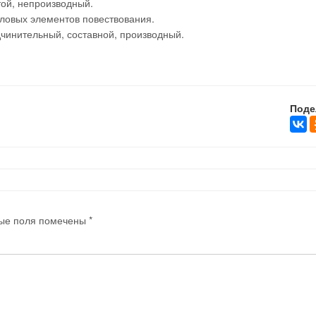
ой, непроизводный.
ловых элементов повествования.
чинительный, составной, производный.
Поде
ые поля помечены
*