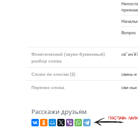
Непост
признак
Началь
Вопрос
Фонетический (звуко-буквенный)
св’`ин’й
разбор слова
Слово по слогам
(2)
свинь-и
Перенос слова
сви-ньи
Расскажи друзьям