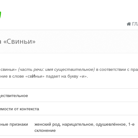
ГЛ
а «Свиньи»
«свиньи»
(часть речи: имя существительное)
в соответствии с пр
ение в слове «св
И
ньи» падает на букву «и».
ествительное
имости от контекста
ные признаки
женский род, нарицательное, одушевлённое, 1-е
склонение