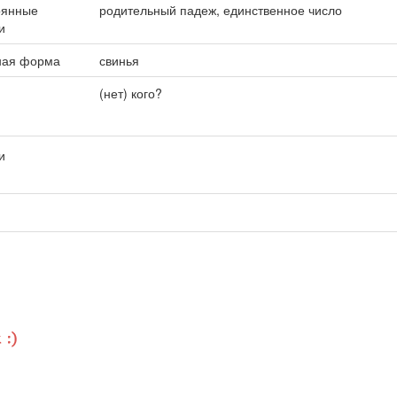
оянные
родительный падеж, единственное число
и
ная форма
свинья
(нет) кого?
’и