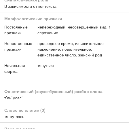
В зависимости от контекста
Морфологические признаки
Постоянные
непереходный, несовершенный вид, 1
признаки
спряжение
Непостоянные
прошедшее время, изъявительное
признаки
наклонение, повелительное,
единственное число, женский род
Начальная
тянуться
форма
Фонетический (звуко-буквенный) разбор слова
т’ин`улас’
Слово по слогам
(3)
тя-ну-лась
Перенос слова